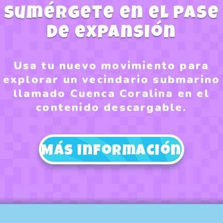
Sumérgete en el pase
de expansión
Usa tu nuevo movimiento para
explorar un vecindario submarino
llamado Cuenca Coralina en el
contenido descargable.
Más información