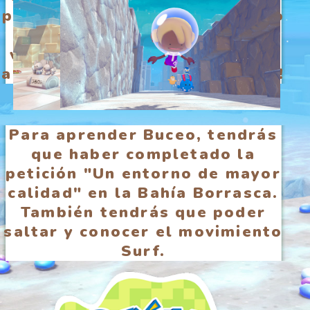
podrá moverse libremente bajo
el agua! Explora los
vecindarios como nunca hasta
ahora: ¡desde el fondo del mar!
Para aprender Buceo, tendrás
que haber completado la
petición "Un entorno de mayor
calidad" en la Bahía Borrasca.
También tendrás que poder
saltar y conocer el movimiento
Surf.