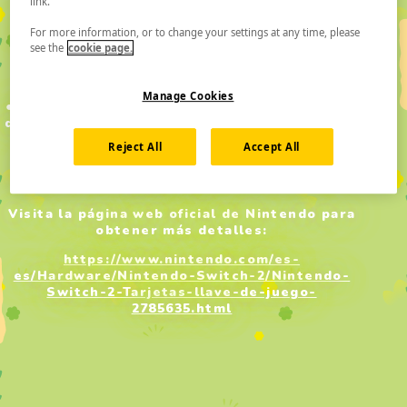
link.
* Para jugar con la versión física con tarjeta
For more information, or to change your settings at any time, please
llave de juego, asegúrate de que tienes
see the
cookie page.
acceso a lo siguiente:
● Conexión a internet.
Manage Cookies
● Al menos 10 GB de espacio libre. Es posible
que necesites más espacio libre para instalar
actualizaciones de datos.
Reject All
Accept All
Necesitarás descargar el programa para
poder jugar.
Visita la página web oficial de Nintendo para
obtener más detalles:
https://www.nintendo.com/es-
es/Hardware/Nintendo-Switch-2/Nintendo-
Switch-2-Tarjetas-llave-de-juego-
2785635.html