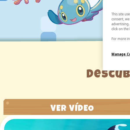
This site us
consent, we 
advertising.
click on the
For more inf
Manage C
Descub
VER VÍDEO