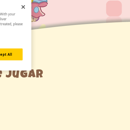
. With your
liver
 treated, please
ept All
e jugar