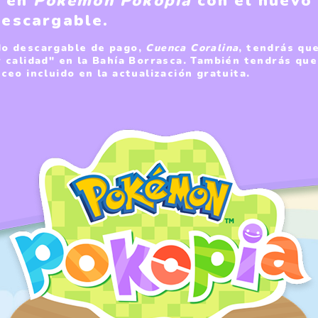
a en
Pokémon Pokopia
con el nuevo
descargable.
ido descargable de pago,
Cuenca Coralina
, tendrás qu
 calidad" en la Bahía Borrasca. También tendrás que
o incluido en la actualización gratuita.​