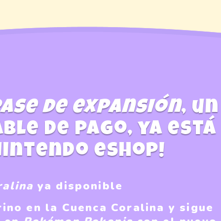
ase de expansión
, un
ble de pago, ya está
Nintendo eShop!
ralina
ya disponible
no en la Cuenca Coralina y sigue