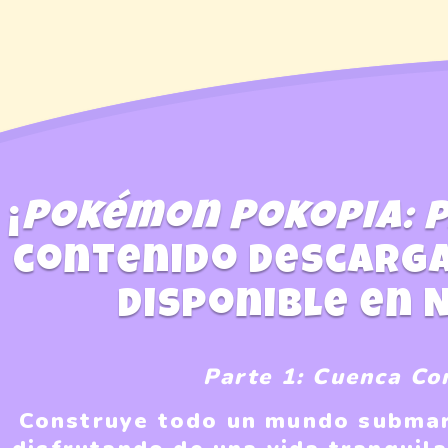
¡
Pokémon Pokopia: p
contenido descarga
disponible en 
Parte 1: Cuenca Co
Construye todo un mundo submari