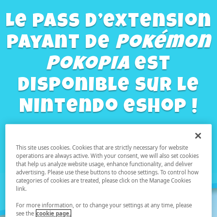
Le pass d’extension
payant de
Pokémon
Pokopia
est
disponible sur le
Nintendo eShop !
This site uses cookies. Cookies that are strictly necessary for website
EN SAVOIR PLUS
operations are always active. With your consent, we will also set cookies
that help us analyze website usage, enhance functionality, and deliver
advertising. Please use these buttons to choose settings. To control how
categories of cookies are treated, please click on the Manage Cookies
link.
For more information, or to change your settings at any time, please
see the
cookie page.