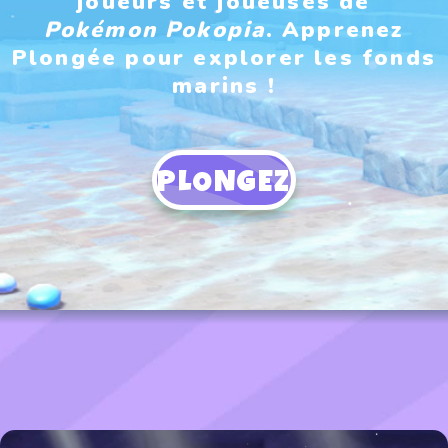
joueurs et joueuses de
Pokémon Pokopia
. Apprenez
Plongée pour explorer les fonds
marins !
PLONGEZ