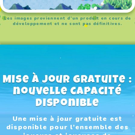
Les images proviennent d’un produit en cours de
développement et ne sont pas définitives.
Mise à jour gratuite :
nouvelle capacité
disponible
Une mise à jour gratuite est
disponible pour l’ensemble des