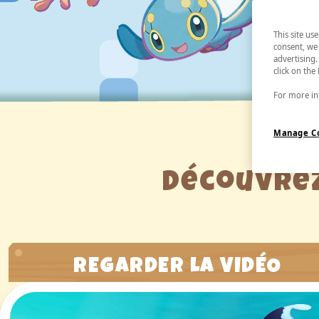
This site us
consent, we 
advertising.
click on the
For more inf
Manage C
Découvrez
REGARDER LA VIDÉO