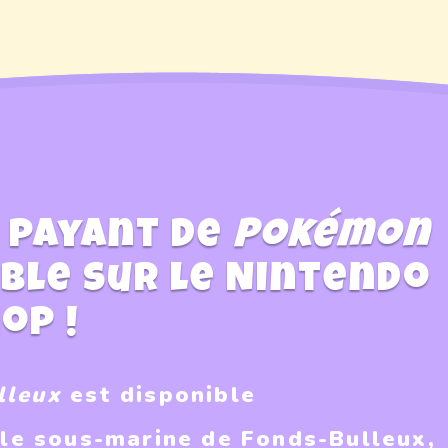
n payant de
Pokémon
ble sur le Nintendo
op !
lleux
est disponible
lle sous-marine de Fonds-Bulleux,