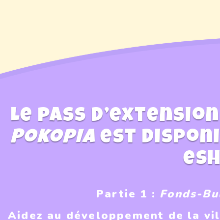
Le pass d’extensio
Pokopia
est disponi
eSh
Partie 1 :
Fonds-Bu
Aidez au développement de la vi