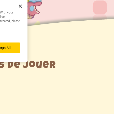
. With your
liver
 treated, please
ept All
s de jouer