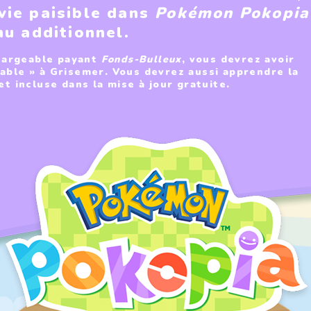
 vie paisible dans
Pokémon Pokopia
nu additionnel.
hargeable payant
Fonds-Bulleux
, vous devrez avoir
able » à Grisemer. Vous devrez aussi apprendre la
 incluse dans la mise à jour gratuite.​