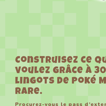
Construisez ce q
voulez grâce à 3
lingots de Poké 
rare.
Procurez-vous le pass d’exte