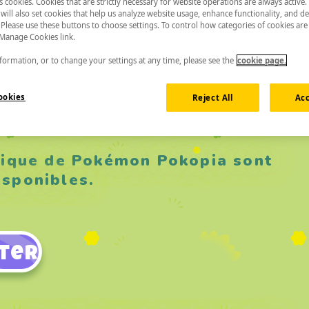
es cookies. Cookies that are strictly necessary for website operations are always active
will also set cookies that help us analyze website usage, enhance functionality, and de
 Please use these buttons to choose settings. To control how categories of cookies are
 Manage Cookies link.
ormation, or to change your settings at any time, please see the
cookie page.
ookies
Reject All
Acc
érique de Pokémon Pokopia sont
isponibles.
ter