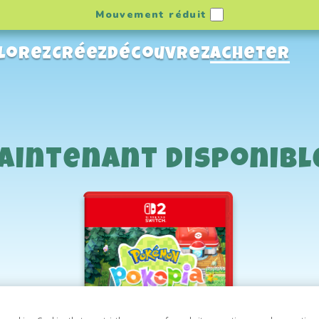
Mouvement réduit
lorez
Créez
Découvrez
Acheter
aintenant disponible