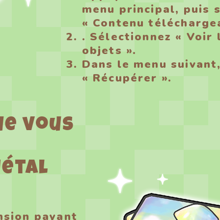
menu principal, puis 
« Contenu télécharge
. Sélectionnez « Voir 
objets ».
Dans le menu suivant
« Récupérer ».
ue vous
0
Métal
nsion payant