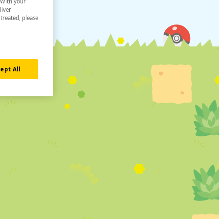
. With your
liver
 treated, please
ept All