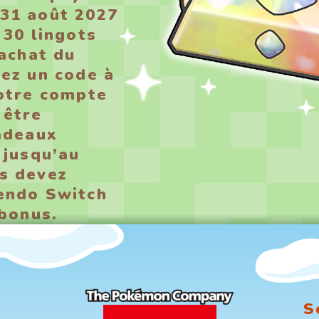
 31 août 2027
 30 lingots
’achat du
rez un code à
votre compte
 être
Cadeaux
 jusqu’au
s devez
endo Switch
 bonus.
S