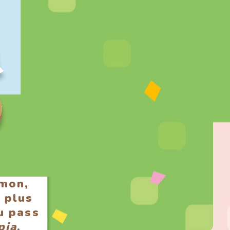
mon,
t plus
du pass
pia
.