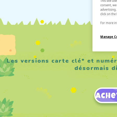
This site us
consent, we 
advertising.
click on the
For more inf
Manage C
Les versions carte clé* et num
désormais d
Ache