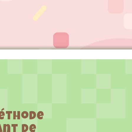
méthode
ant de