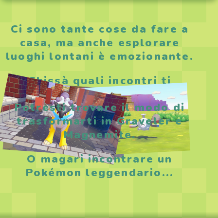
Ci sono tante cose da fare a
casa, ma anche esplorare
luoghi lontani è emozionante.
Chissà quali incontri ti
aspettano là fuori...
Potresti trovare il modo di
trasformarti in Graveler e
Magnemite.
O magari incontrare un
Pokémon leggendario...