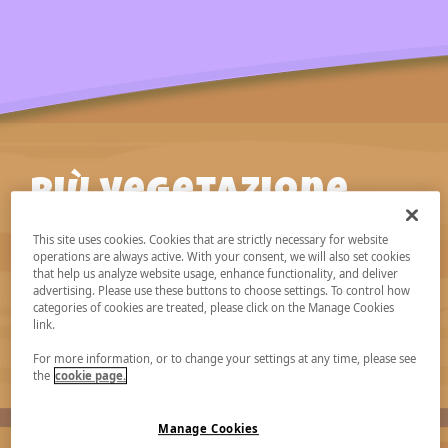
Più vegetazione
riesci a far
This site uses cookies. Cookies that are strictly necessary for website
operations are always active. With your consent, we will also set cookies
crescere, più
that help us analyze website usage, enhance functionality, and deliver
advertising. Please use these buttons to choose settings. To control how
Pokémon
categories of cookies are treated, please click on the Manage Cookies
link.
incontrerai
For more information, or to change your settings at any time, please see
the
cookie page.
Manage Cookies