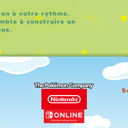
on à votre rythme,
mble à construire un
eux.
S