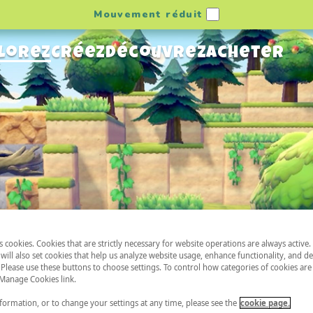
Mouvement réduit
lorez
Créez
Découvrez
Acheter
es cookies. Cookies that are strictly necessary for website operations are always active
will also set cookies that help us analyze website usage, enhance functionality, and de
 Please use these buttons to choose settings. To control how categories of cookies are
 Manage Cookies link.
ormation, or to change your settings at any time, please see the
cookie page.