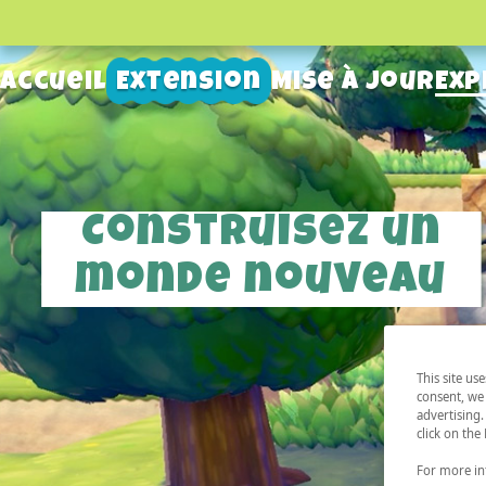
Accueil
Extension
Mise à jour
Exp
Construisez un
monde nouveau
This site us
consent, we 
advertising.
click on the
For more inf