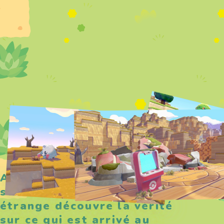
Au sortir d’un long
sommeil, un Métamorph
étrange découvre la vérité
sur ce qui est arrivé au