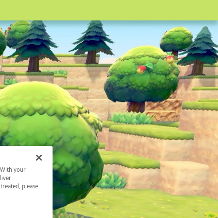
. With your
liver
 treated, please