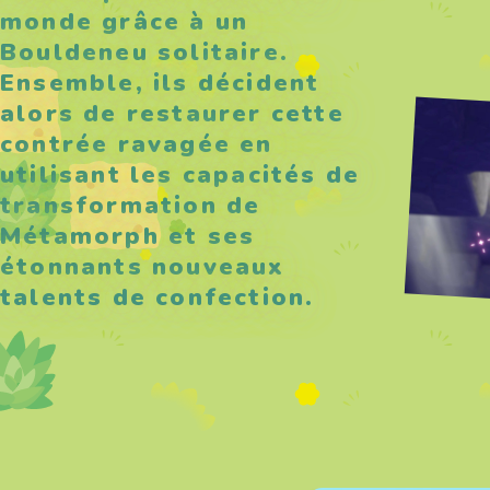
monde grâce à un
Bouldeneu solitaire.
Ensemble, ils décident
alors de restaurer cette
contrée ravagée en
utilisant les capacités de
transformation de
Métamorph et ses
étonnants nouveaux
talents de confection.