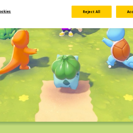
ookies
Reject All
Acc