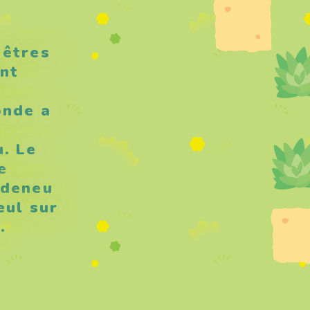
 êtres
nt
onde a
. Le
e
ldeneu
eul sur
.