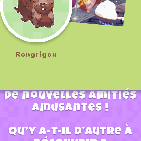
Rongrigou
De nouvelles amitiés
amusantes !
Qu’y a-t-il d’autre à