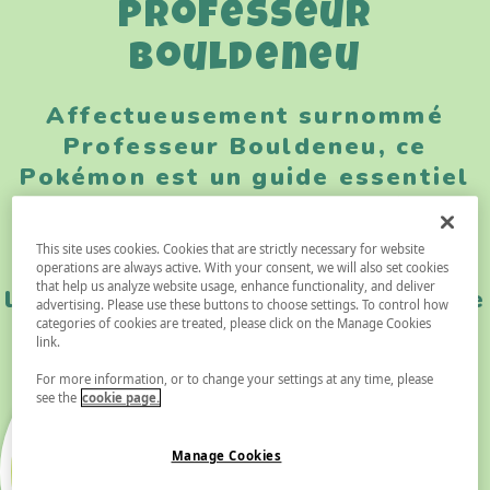
Professeur
Bouldeneu
Affectueusement surnommé
Professeur Bouldeneu, ce
Pokémon est un guide essentiel
pour vous et tous les Pokémon
que vous rencontrez. Son visage
This site uses cookies. Cookies that are strictly necessary for website
grisonnant est encadré par des
operations are always active. With your consent, we will also set cookies
that help us analyze website usage, enhance functionality, and deliver
lunettes cassées et ce qui semble
advertising. Please use these buttons to choose settings. To control how
être un vieux CD.
categories of cookies are treated, please click on the Manage Cookies
link.
For more information, or to change your settings at any time, please
see the
cookie page.
Manage Cookies