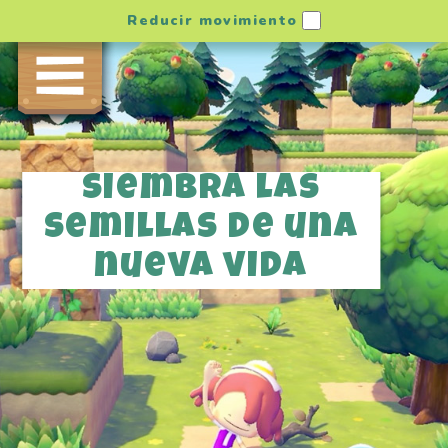
Reducir movimiento
Siembra las
semillas de una
nueva vida