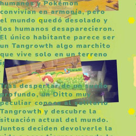
humanos y Pokémon
convivían en armonía, pero
el mundo quedó desolado y
los humanos desaparecieron.
El único habitante parece ser
un Tangrowth algo marchito
que vive solo en un terreno
inhóspito.
Tras despertar de un sueño
profundo, un Ditto muy
peculiar conoce al solitario
Tangrowth y descubre la
situación actual del mundo.
Juntos deciden devolverle la